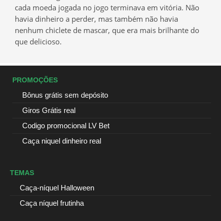
cada moeda jogada no jogo terminava em vitória. Não
havia dinheiro a perder, mas também não havia
nenhum chiclete de mascar, que era mais brilhante do
que delicioso.
PROMOÇÕES
Bônus grátis sem depósito
Giros Grátis real
Codigo promocional LV Bet
Caça niquel dinheiro real
TEMAS
Caça-níquel Halloween
Caça níquel frutinha