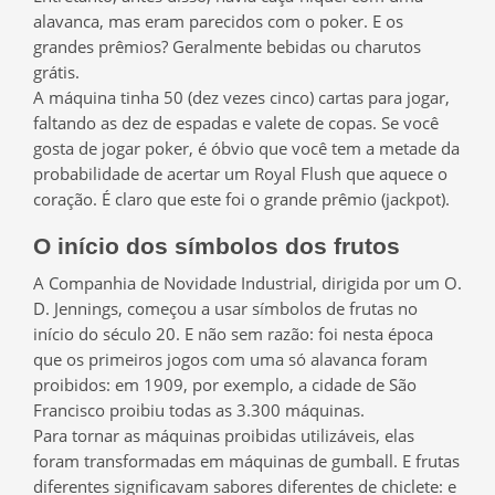
alavanca, mas eram parecidos com o poker. E os
grandes prêmios? Geralmente bebidas ou charutos
grátis.
A máquina tinha 50 (dez vezes cinco) cartas para jogar,
faltando as dez de espadas e valete de copas. Se você
gosta de jogar poker, é óbvio que você tem a metade da
probabilidade de acertar um Royal Flush que aquece o
coração. É claro que este foi o grande prêmio (jackpot).
O início dos símbolos dos frutos
A Companhia de Novidade Industrial, dirigida por um O.
D. Jennings, começou a usar símbolos de frutas no
início do século 20. E não sem razão: foi nesta época
que os primeiros jogos com uma só alavanca foram
proibidos: em 1909, por exemplo, a cidade de São
Francisco proibiu todas as 3.300 máquinas.
Para tornar as máquinas proibidas utilizáveis, elas
foram transformadas em máquinas de gumball. E frutas
diferentes significavam sabores diferentes de chiclete: e