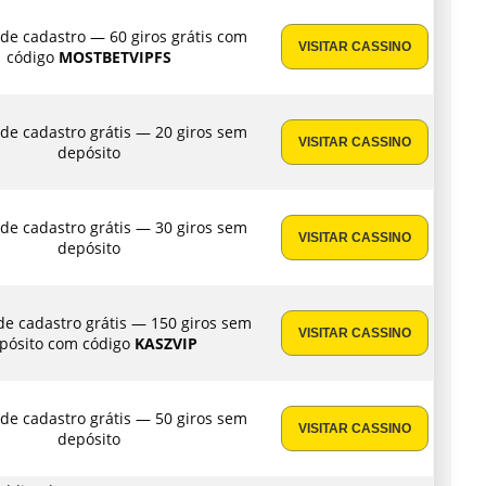
de cadastro — 60 giros grátis com
VISITAR CASSINO
código
MOSTBETVIPFS
de cadastro grátis — 20 giros sem
VISITAR CASSINO
depósito
de cadastro grátis — 30 giros sem
VISITAR CASSINO
depósito
e cadastro grátis — 150 giros sem
VISITAR CASSINO
pósito com código
KASZVIP
de cadastro grátis — 50 giros sem
VISITAR CASSINO
depósito