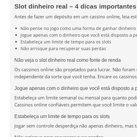
Slot dinheiro real – 4 dicas importantes
Antes de fazer um depósito em um cassino online, leia estas
Não pense no jogo como uma forma de ganhar dinheiro
Jogue apenas com o dinheiro que você está disposto a p
Estabeleça um limite de tempo para os slots
Não arrisque para recuperar suas perdas
Não veja o slot dinheiro real como fonte de renda
Os cassinos online são projetados para lucrar. Não fora
independente da sorte que você tenha. Encare os cassino
Jogue apenas com o dinheiro que você está disposto a 
Estabeleça um limite semanal ou mensal para quanto pode 
Cassinos online confiáveis permitem que você limite o va
Estabeleça um limite de tempo para os slots
Jogar sem controle desperdiça não apenas dinheiro, mas 