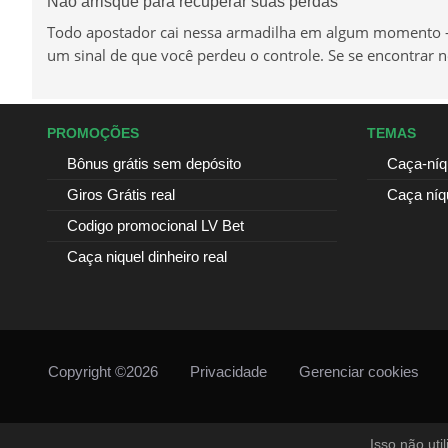
Não arrisque para recuperar suas perdas
Todo apostador cai nessa armadilha em algum momento — 
um sinal de que você perdeu o controle. Se se encontrar n
PROMOÇÕES
TEMAS
Bônus grátis sem depósito
Caça-níq
Giros Grátis real
Caça níqu
Codigo promocional LV Bet
Caça niquel dinheiro real
Copyright ©2026
Privacidade
Gerenciar cookies
Isso não uti