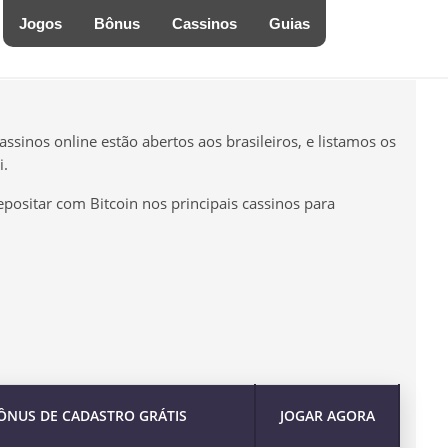
Jogos
Bônus
Cassinos
Guias
sinos online estão abertos aos brasileiros, e listamos os
i.
epositar com Bitcoin nos principais cassinos para
ÔNUS DE CADASTRO GRÁTIS
JOGAR AGORA