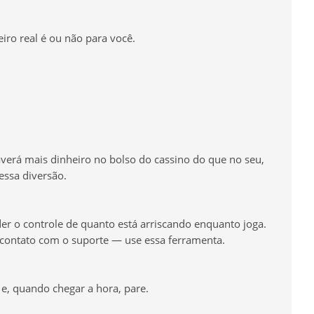
eiro real é ou não para você.
verá mais dinheiro no bolso do cassino do que no seu,
essa diversão.
er o controle de quanto está arriscando enquanto joga.
m contato com o suporte — use essa ferramenta.
e, quando chegar a hora, pare.