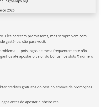
mblingtherapy.org
arço 2026
tro. Eles parecem promissores, mas sempre vêm com
nde gastá-los, são para você.
 um problema — pois jogos de mesa frequentemente não
s ganhos até apostar o valor do bônus nos slots X número
 obter créditos gratuitos do cassino através de promoções
jogos antes de apostar dinheiro real.