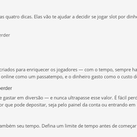
 quatro dicas. Elas vão te ajudar a decidir se jogar slot por dinh
erder
m criados para enriquecer os jogadores — com o tempo, sempre ha
s online como um passatempo, e o dinheiro gasto como o custo d
perder
gastar em diversão — e nunca ultrapasse esse valor. É fácil perd
lor que pode depositar, seja pelo painel da conta ou entrando e
também seu tempo. Defina um limite de tempo antes de começar 