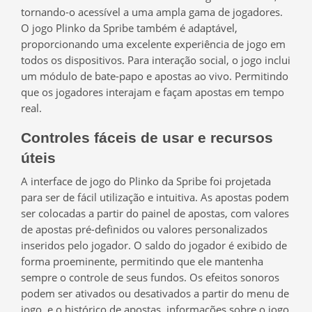
tornando-o acessível a uma ampla gama de jogadores.
O jogo Plinko da Spribe também é adaptável,
proporcionando uma excelente experiência de jogo em
todos os dispositivos. Para interação social, o jogo inclui
um módulo de bate-papo e apostas ao vivo. Permitindo
que os jogadores interajam e façam apostas em tempo
real.
Controles fáceis de usar e recursos
úteis
A interface de jogo do Plinko da Spribe foi projetada
para ser de fácil utilização e intuitiva. As apostas podem
ser colocadas a partir do painel de apostas, com valores
de apostas pré-definidos ou valores personalizados
inseridos pelo jogador. O saldo do jogador é exibido de
forma proeminente, permitindo que ele mantenha
sempre o controle de seus fundos. Os efeitos sonoros
podem ser ativados ou desativados a partir do menu de
jogo, e o histórico de apostas, informações sobre o jogo