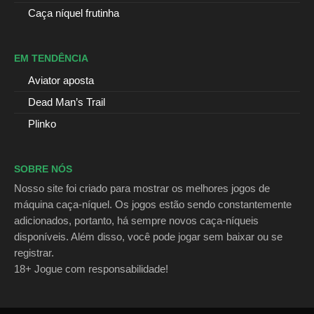
Caça níquel frutinha
EM TENDÊNCIA
Aviator aposta
Dead Man’s Trail
Plinko
SOBRE NÓS
Nosso site foi criado para mostrar os melhores jogos de
máquina caça-níquel. Os jogos estão sendo constantemente
adicionados, portanto, há sempre novos caça-níqueis
disponíveis. Além disso, você pode jogar sem baixar ou se
registrar.
18+ Jogue com responsabilidade!