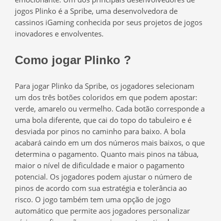
jogos Plinko é a Spribe, uma desenvolvedora de
cassinos iGaming conhecida por seus projetos de jogos
inovadores e envolventes.
Como jogar Plinko ?
Para jogar Plinko da Spribe, os jogadores selecionam
um dos três botões coloridos em que podem apostar:
verde, amarelo ou vermelho. Cada botão corresponde a
uma bola diferente, que cai do topo do tabuleiro e é
desviada por pinos no caminho para baixo. A bola
acabará caindo em um dos números mais baixos, o que
determina o pagamento. Quanto mais pinos na tábua,
maior o nível de dificuldade e maior o pagamento
potencial. Os jogadores podem ajustar o número de
pinos de acordo com sua estratégia e tolerância ao
risco. O jogo também tem uma opção de jogo
automático que permite aos jogadores personalizar