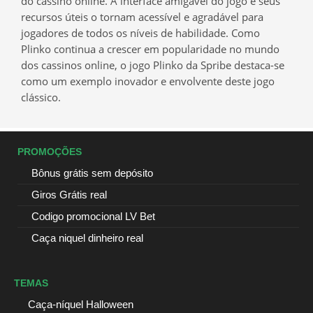
do cassino online. A interface amigável do jogo e seus
recursos úteis o tornam acessível e agradável para
jogadores de todos os níveis de habilidade. Como
Plinko continua a crescer em popularidade no mundo
dos cassinos online, o jogo Plinko da Spribe destaca-se
como um exemplo inovador e envolvente deste jogo
clássico.
PROMOÇÕES
Bônus grátis sem depósito
Giros Grátis real
Codigo promocional LV Bet
Caça niquel dinheiro real
TEMAS
Caça-níquel Halloween