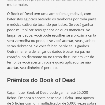
muito maior.
O Book of Dead tem uma atmosfera agradável, com
bateristas egípcios batendo os tambores por toda parte
e música cativante tocando por baixo. Se você ganhar,
pode multiplicar seus ganhos de duas maneiras. Ao
lançar os dados, você pode escolher se a próxima carta
será vermelha ou preta, e se você acertar, seus ganhos
serão dobrados. Se você falhar, perde seus ganhos.
Outra maneira de lançar os dados é bater na pá, no
coração, no diamante ou no terno do clube em vez do
terno. Se você acertar, você é quadruplicado, se não
acertar, seu dinheiro é perdido.
Prêmios do Book of Dead
Caça níquel Book of Dead pode ganhar até 25.000
fichas. Embora a aposta base seja 1 ficha, uma aposta
de 5 fichas com um multiplicador de 5.000 vezes sobre