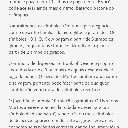
tempo e pagam em 10 linhas de pagamento. E você
pode acelerar ainda mais o ritmo, batendo o ícone do
relâmpago.
Naturalmente, os símbolos têm um aspecto egípcio,
com o desenho familiar de hieróglifos e pirâmides. Os
símbolos 10, J, Q, K e A pagam a partir de 3 símbolos
girados, enquanto os símbolos figurativos pagam a
partir de 2 símbolos girados.
O símbolo de dispersão no Book of Dead é o próprio
Livro dos Mortos, 3 ou mais dos quais desencadeia o
jogo de bônus. O Livro dos Mortos também atua como
o selvagem, portanto pode fazer parte de qualquer
combinação vencedora dos símbolos regulares.
O jogo bônus premia 10 rotações gratuitas. O Livro dos
Mortos aparecerá antes da rodada e desenhará um
símbolo de dispersão. Quando três ou mais símbolos
de dispersão aparecerem durante as giros livres, eles
encherão seus próprios carretéis, dando-lhe uma vitória