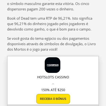
o símbolo masculino garante esta vitória. Os cinco
dispersores pagam 200 vezes o dinheiro.
Book of Dead tem uma RTP de 96,21%. Isto significa
que 96,21% do dinheiro jogado pelos jogadores é
devolvido como ganho, o que é bom para o campo.
Se você gosta do tema egípcio ou dos pagamentos
disponíveis através de símbolos de divulgação, o Livro
dos Mortos é o jogo para você!
HOTSLOTS CASSINO
-
150% ATÉ $250
RECEBA O BÔNUS