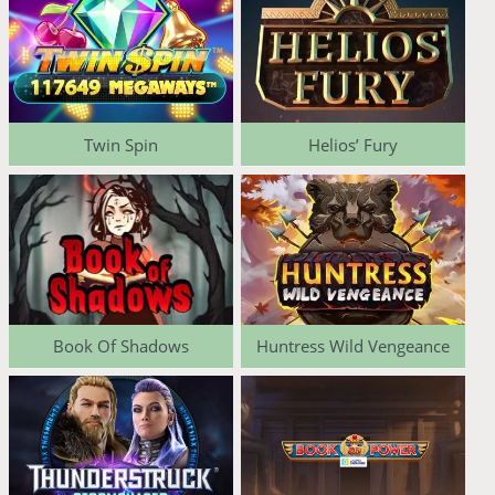
Twin Spin
Helios’ Fury
Book Of Shadows
Huntress Wild Vengeance