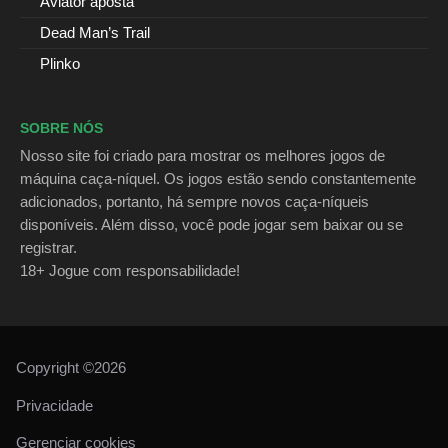
Aviator aposta
Dead Man’s Trail
Plinko
SOBRE NÓS
Nosso site foi criado para mostrar os melhores jogos de
máquina caça-níquel. Os jogos estão sendo constantemente
adicionados, portanto, há sempre novos caça-níqueis
disponíveis. Além disso, você pode jogar sem baixar ou se
registrar.
18+ Jogue com responsabilidade!
Copyright ©2026
Privacidade
Gerenciar cookies