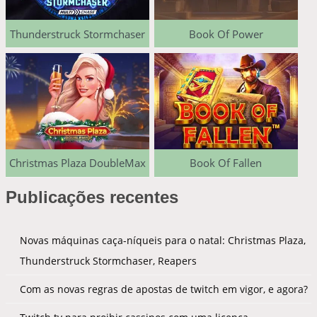
Thunderstruck Stormchaser
Book Of Power
Christmas Plaza DoubleMax
Book Of Fallen
Publicações recentes
Novas máquinas caça-níqueis para o natal: Christmas Plaza,
Thunderstruck Stormchaser, Reapers
Com as novas regras de apostas de twitch em vigor, e agora?